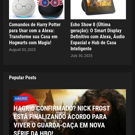
Comandos de Harry Potter
Echo Show 8 (Última
para Usar com a Alexa:
geração): O Smart Display
Transforme sua Casa em
Definitivo com Alexa, Áudio
Hogwarts com Magia!
Espacial e Hub de Casa
Inteligente
August 03, 2025
July 30, 2025
Popular Posts
HAGRID
HAGRID CONFIRMADO? NICK FROST
ESTÁ FINALIZANDO ACORDO PARA
VIVER O GUARDA-CAÇA EM NOVA
SÉRIE DA HBO!