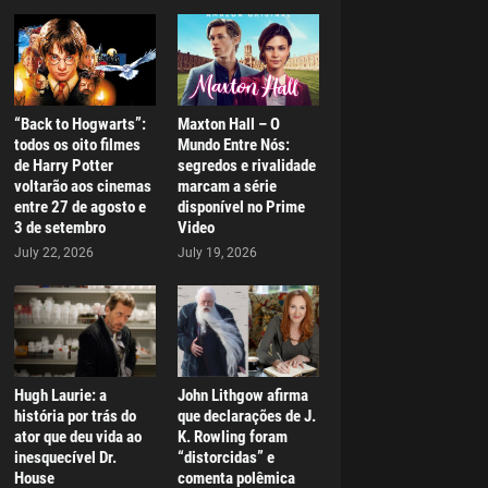
“Back to Hogwarts”:
Maxton Hall – O
todos os oito filmes
Mundo Entre Nós:
de Harry Potter
segredos e rivalidade
voltarão aos cinemas
marcam a série
entre 27 de agosto e
disponível no Prime
3 de setembro
Video
July 22, 2026
July 19, 2026
Hugh Laurie: a
John Lithgow afirma
história por trás do
que declarações de J.
ator que deu vida ao
K. Rowling foram
inesquecível Dr.
“distorcidas” e
House
comenta polêmica