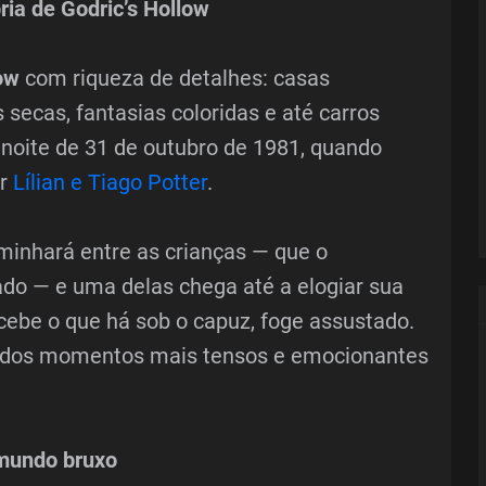
ia de Godric’s Hollow
ow
com riqueza de detalhes: casas
 secas, fantasias coloridas e até carros
noite de 31 de outubro de 1981, quando
ar
Lílian e Tiago Potter
.
inhará entre as crianças — que o
o — e uma delas chega até a elogiar sua
cebe o que há sob o capuz, foge assustado.
 dos momentos mais tensos e emocionantes
 mundo bruxo