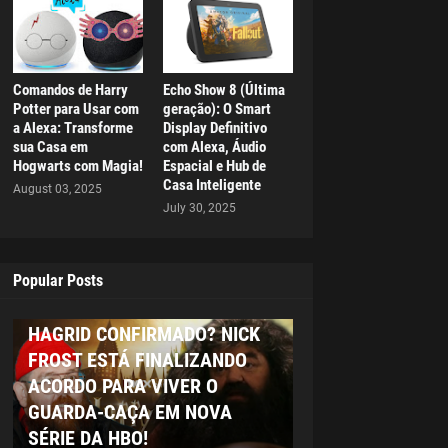
Comandos de Harry
Echo Show 8 (Última
Potter para Usar com
geração): O Smart
a Alexa: Transforme
Display Definitivo
sua Casa em
com Alexa, Áudio
Hogwarts com Magia!
Espacial e Hub de
Casa Inteligente
August 03, 2025
July 30, 2025
Popular Posts
HAGRID
HAGRID CONFIRMADO? NICK
FROST ESTÁ FINALIZANDO
ACORDO PARA VIVER O
GUARDA-CAÇA EM NOVA
SÉRIE DA HBO!