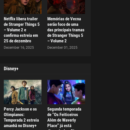
Netflix libera trailer
Memórias de Vecna
de Stranger Things 5
serão foco de uma
– Volume 2 e
das principais tramas
confirma estreia em
de Stranger Things 5
25 de dezembro
– Volume 2
December 16, 2025
December 01, 2025
Disney+
Percy Jackson e os
Segunda temporada
Olimpianos:
de “Os Feiticeiros
Temporada 2 estreia
Além de Waverly
amanhã no Disney+
Place” já está