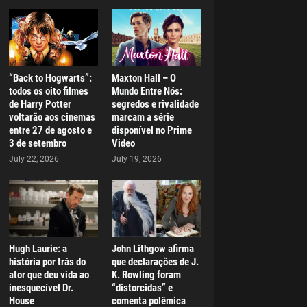
“Back to Hogwarts”:
Maxton Hall – O
todos os oito filmes
Mundo Entre Nós:
de Harry Potter
segredos e rivalidade
voltarão aos cinemas
marcam a série
entre 27 de agosto e
disponível no Prime
3 de setembro
Video
July 22, 2026
July 19, 2026
Hugh Laurie: a
John Lithgow afirma
história por trás do
que declarações de J.
ator que deu vida ao
K. Rowling foram
inesquecível Dr.
“distorcidas” e
House
comenta polêmica