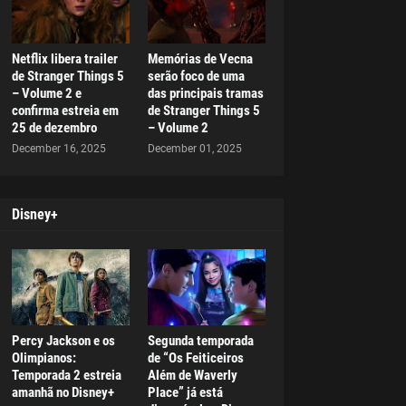
Netflix libera trailer
Memórias de Vecna
de Stranger Things 5
serão foco de uma
– Volume 2 e
das principais tramas
confirma estreia em
de Stranger Things 5
25 de dezembro
– Volume 2
December 16, 2025
December 01, 2025
Disney+
Percy Jackson e os
Segunda temporada
Olimpianos:
de “Os Feiticeiros
Temporada 2 estreia
Além de Waverly
amanhã no Disney+
Place” já está