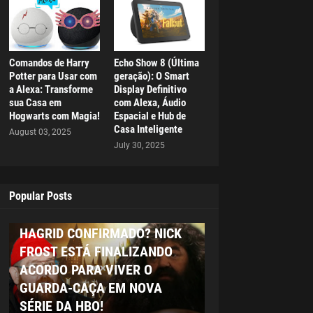
Comandos de Harry
Echo Show 8 (Última
Potter para Usar com
geração): O Smart
a Alexa: Transforme
Display Definitivo
sua Casa em
com Alexa, Áudio
Hogwarts com Magia!
Espacial e Hub de
Casa Inteligente
August 03, 2025
July 30, 2025
Popular Posts
HAGRID
HAGRID CONFIRMADO? NICK
FROST ESTÁ FINALIZANDO
ACORDO PARA VIVER O
GUARDA-CAÇA EM NOVA
SÉRIE DA HBO!