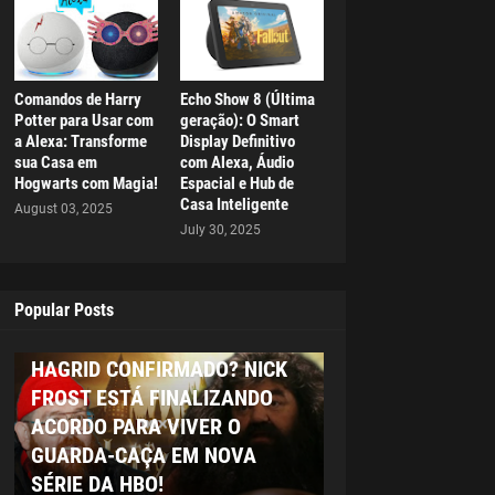
Comandos de Harry
Echo Show 8 (Última
Potter para Usar com
geração): O Smart
a Alexa: Transforme
Display Definitivo
sua Casa em
com Alexa, Áudio
Hogwarts com Magia!
Espacial e Hub de
Casa Inteligente
August 03, 2025
July 30, 2025
Popular Posts
HAGRID
HAGRID CONFIRMADO? NICK
FROST ESTÁ FINALIZANDO
ACORDO PARA VIVER O
GUARDA-CAÇA EM NOVA
SÉRIE DA HBO!