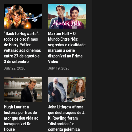
“Back to Hogwarts”:
Maxton Hall – O
todos os oito filmes
Mundo Entre Nós:
de Harry Potter
segredos e rivalidade
voltarão aos cinemas
marcam a série
entre 27 de agosto e
disponível no Prime
3 de setembro
Video
July 22, 2026
July 19, 2026
Hugh Laurie: a
John Lithgow afirma
história por trás do
que declarações de J.
ator que deu vida ao
K. Rowling foram
inesquecível Dr.
“distorcidas” e
House
comenta polêmica