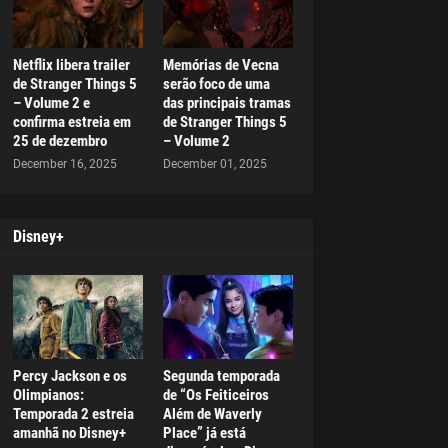
Netflix libera trailer
Memórias de Vecna
de Stranger Things 5
serão foco de uma
– Volume 2 e
das principais tramas
confirma estreia em
de Stranger Things 5
25 de dezembro
– Volume 2
December 16, 2025
December 01, 2025
Disney+
Percy Jackson e os
Segunda temporada
Olimpianos:
de “Os Feiticeiros
Temporada 2 estreia
Além de Waverly
amanhã no Disney+
Place” já está